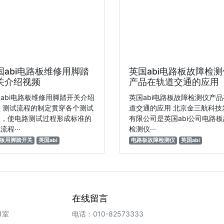
国abi电路板维修用脚踏
英国abi电路板故障检测
关介绍视频
产品在轨道交通的应用
abi电路板维修用脚踏开关介绍
英国abi电路板故障检测仪产
 测试流程的制定贯穿各个测试
道交通的应用 北京金三航科技
程，使电路测试过程形成标准的
有限公司是英国abi公司电路
流程···
检测仪···
板用脚踏开关
英国abi
电路板故障检测仪
英国abi
在线留言
1室
电话：010-82573333