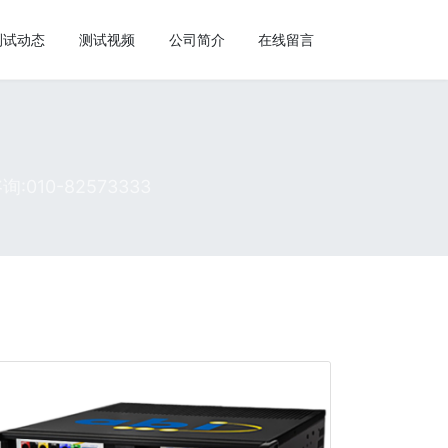
测试动态
测试视频
公司简介
在线留言
0-82573333