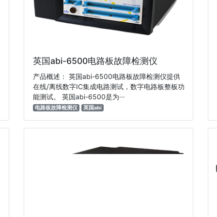
英国abi-6500电路板故障检测仪
产品概述： 英国abi-6500电路板故障检测仪提供
在线/离线数字IC集成电路测试，数字电路板整板功
能测试。 英国abi-6500是为···
电路板故障检测仪
英国abi