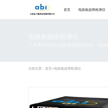
首页
电路板故障检测仪
电路板故障检测仪
工具通|英国abi:电路板故障检测仪、电路
当前位置：
首页
>
电路板故障检测仪