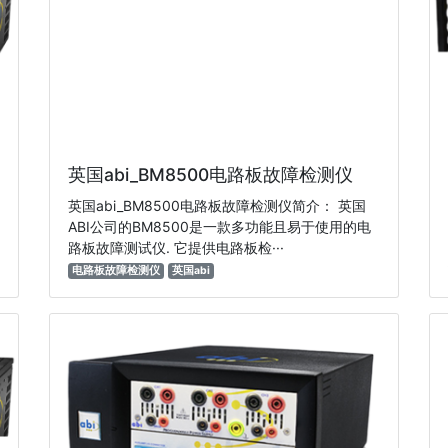
英国abi_BM8500电路板故障检测仪
英国abi_BM8500电路板故障检测仪简介： 英国
ABI公司的BM8500是一款多功能且易于使用的电
路板故障测试仪. 它提供电路板检···
电路板故障检测仪
英国abi